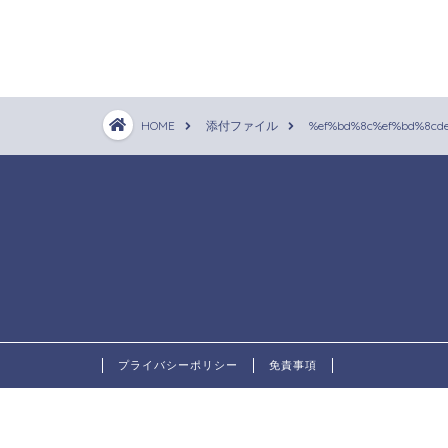
HOME
添付ファイル
%ef%bd%8c%ef%bd%8cd
プライバシーポリシー
免責事項